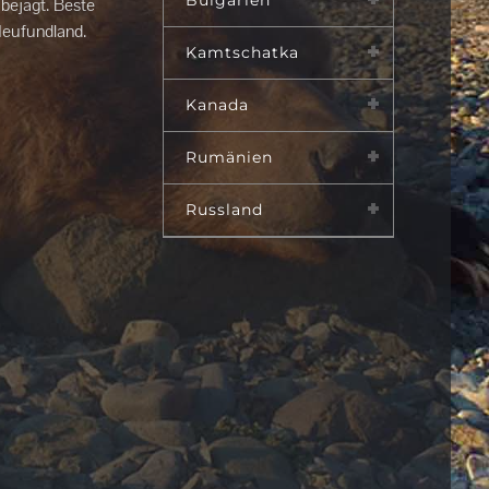
Bulgarien
 bejagt. Beste
Neufundland.
Kamtschatka
Kanada
Rumänien
Russland