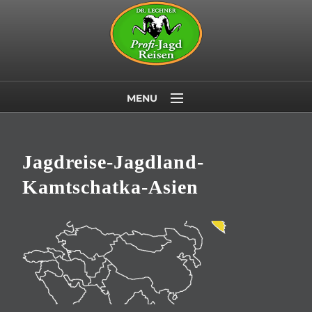
MENU
Startseite
Jagdländer
Jagdreise-Jagdland-
Wildtiere
Kamtschatka-Asien
Last Minute
Über uns
Kontakt/Newsletter
AGB
Datenschutz