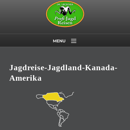
MENU
Startseite
Jagdländer
Jagdreise-Jagdland-Kanada-
Wildtiere
Amerika
Last Minute
Über uns
Kontakt/Newsletter
AGB
Datenschutz