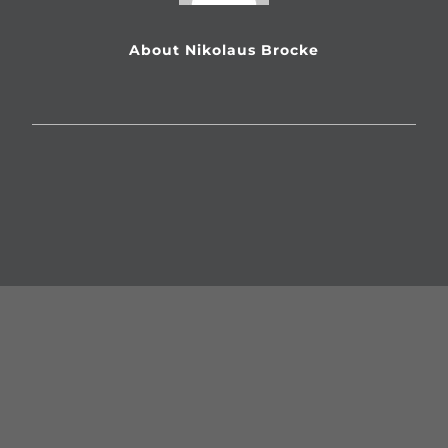
Impressum
About Nikolaus Brocke
Firmenverbund
Dr. Lechner