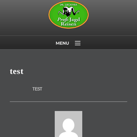
MENU
Startseite
Jagdländer
test
Wildtiere
TEST
Last Minute
Über uns
Kontakt/Newsletter
AGB
Datenschutz